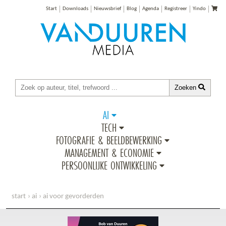
Start
Downloads
Nieuwsbrief
Blog
Agenda
Registreer
Yindo
Zoeken
AI
TECH
FOTOGRAFIE & BEELDBEWERKING
MANAGEMENT & ECONOMIE
PERSOONLIJKE ONTWIKKELING
start
ai
ai voor gevorderden
laat copilot voor je werken 3e editie (boek met gratis chatbot)