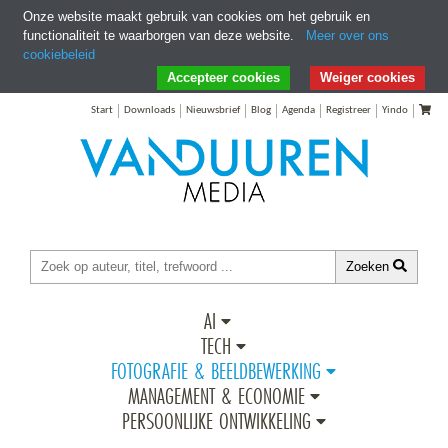
Onze website maakt gebruik van cookies om het gebruik en
functionaliteit te waarborgen van deze website.
Meer over ons
cookiebeleid
Ga direct naar Zoeken
Ga direct naar Inhoud
Accepteer cookies
Weiger cookies
Start
Downloads
Nieuwsbrief
Blog
Agenda
Registreer
Yindo
Zoeken
AI
TECH
FOTOGRAFIE & BEELDBEWERKING
MANAGEMENT & ECONOMIE
PERSOONLIJKE ONTWIKKELING