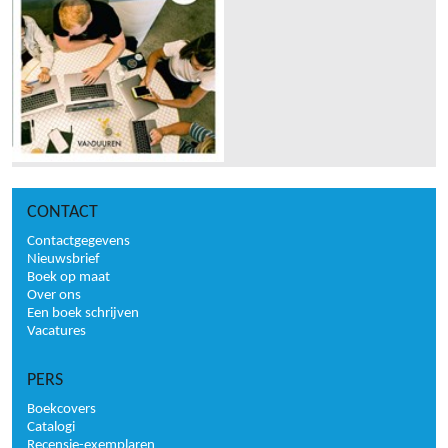
CONTACT
Contactgegevens
Nieuwsbrief
Boek op maat
Over ons
Een boek schrijven
Vacatures
PERS
Boekcovers
Catalogi
Recensie-exemplaren